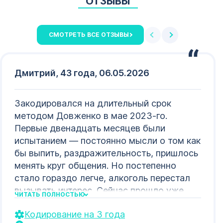
ОТЗЫВЫ
СМОТРЕТЬ ВСЕ ОТЗЫВЫ
Дмитрий, 43 года, 06.05.2026
Закодировался на длительный срок
методом Довженко в мае 2023-го.
Первые двенадцать месяцев были
испытанием — постоянно мысли о том как
бы выпить, раздражительность, пришлось
менять круг общения. Но постепенно
стало гораздо легче, алкоголь перестал
вызывать интерес. Сейчас прошло уже
ЧИТАТЬ ПОЛНОСТЬЮ
тридцать месяцев — чувствую себя
Кодирование на 3 года
совершенно другим человеком, вернулся