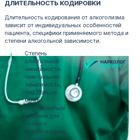
ДЛИТЕЛЬНОСТЬ КОДИРОВКИ
Длительность кодирования от алкоголизма
зависит от индивидуальных особенностей
пациента, специфики применяемого метода и
степени алкогольной зависимости.
Степень
алкогольной
зависимости.
Чем сильнее
зависимость,
тем больше
может
потребоваться
1
времени для
полного
освобождения
123
от нее.