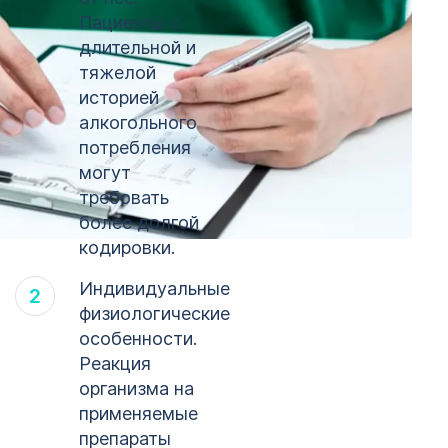
Пациенты с
Кодирование
длительной и
ОСТАВИТЬ ЗАЯВКУ
алкоголизма
тяжелой
ОСТАВИТЬ ЗАЯВКУ
Курган
историей
алкогольного
политикой
конфиденциальности
потребления
политикой
могут
конфиденциальности
требовать
более долгой
кодировки.
Индивидуальные
физиологические
особенности.
Реакция
организма на
применяемые
препараты