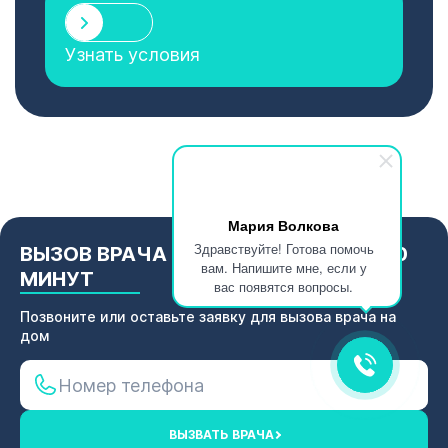
Узнать условия
Мария Волкова
Здравствуйте! Готова помочь
ВЫЗОВ ВРАЧА НА ДОМ В ТЕЧЕНИИ 30
вам. Напишите мне, если у
МИНУТ
вас появятся вопросы.
Позвоните или оставьте заявку для вызова врача на
дом
ВЫЗВАТЬ ВРАЧА