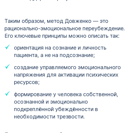
Кодирование
ОСТАВИТЬ ЗАЯВКУ
алкоголизма
Таким образом, метод Довженко — это
ОСТАВИТЬ ЗАЯВКУ
Курган
рационально-эмоциональное переубеждение.
Его ключевые принципы можно описать так:
политикой
конфиденциальности
ориентация на сознание и личность
политикой
конфиденциальности
пациента, а не на подсознание;
создание управляемого эмоционального
напряжения для активации психических
ресурсов;
формирование у человека собственной,
осознанной и эмоционально
подкреплённой убеждённости в
необходимости трезвости.